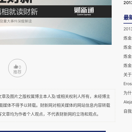
201
得, 这一世的人生在今年完成了一个循环。在这个人生循环
最
创伤是制约着一切的underlying force. 很少人理解
20
大多数受伤者本人。从家族系统中萌芽到最后的"确认",
炼金
漫长过程。一旦创伤得以确立, 自己已经为人生挖了一
炼金
个人一再试图爬出去的主观意愿和努力, 将人长期困在里
炼金
, 从20岁开始, 在深层的心灵趋向引导下, 被纯粹理解的
炼金
0
推荐
、社会理论、历史和哲学的广阔领域读书和思考, 这种求
Er
热望无关, 的确为我四十岁之后真正开始的事业打下了
构造的那个underlying force的牵制, 我也会像大
及图片之版权属博主本人及/或相关权利人所有，未经博主
Ale
了获得社会认可, 达成某些世俗的或外在的目标, 获得某
平面媒体不得予以转载。财新网对相关媒体的网站信息内容转载
自我
客文章均为作者个人观点，不代表财新网的立场和观点。
尝试过, 可是这类尝试都被那个将我的注意力拉回内在自
中年, 我一事无成。To have or to be? 指向前者的一切努