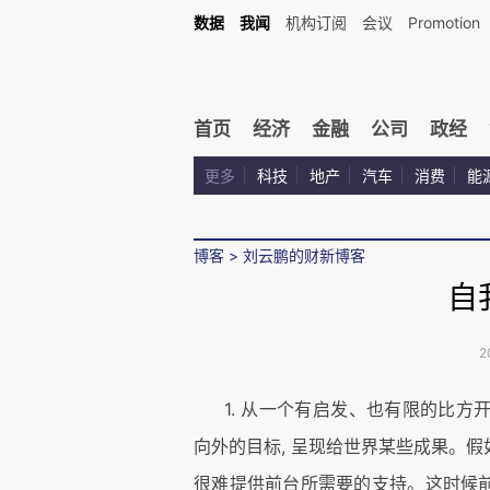
数据
我闻
机构订阅
会议
Promotion
首页
经济
金融
公司
政经
更多
科技
地产
汽车
消费
能
博客
>
刘云鹏的财新博客
自
2
1. 从一个有启发、也有限的比方开
向外的目标, 呈现给世界某些成果。假如
很难提供前台所需要的支持。这时候前