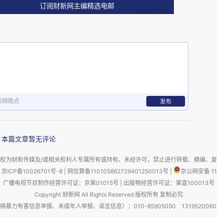
外在世界(包括装在脑子里的客观知识)还是转身关注内在
订阅财新网主编精选电邮
造的underlying force拉回来, 拉回自身, 面对自
挥的根本作用, 即迫使我的意识转身, 转向内在探索。
始感受、也意识到了心灵深处的疲乏。这种疲乏不同于健康
根本的, existential, ontological, 就是我自
有早晨起来跑步的主动意愿了。这种疲乏削弱甚至否定了
新网观点
发布
和主动性。从此我一直被动地活着。记得1996年春天
, 感受着那种似乎需要休息一百年才能缓解的疲乏; 可是
本篇文章暂无评论
上对经济学(和社会理论)的兴趣也达到了顶峰。一方面是
权为财新传媒及/或相关权利人专属所有或持有。未经许可，禁止进行转载、摘编、
勃的理智兴趣, 另一方面是心灵底处的呼吁我停下来休
京ICP备10026701号-8
|
网信算备110105862729401250013号
|
京公网安备 11
 两者处于不同的层面, 看似矛盾, 其实都直接关联着我的真正自我
广播电视节目制作经营许可证：京第01015号
|
出版物经营许可证：第直100013号
Copyright 财新网 All Rights Reserved 版权所有 复制必究
True Self, 是人生真正的主人、导演和掌控者, 心灵创伤支撑着我这一
害信息举报、未成年人举报、谣言信息）：010-85905050 13195200605 举报邮
这样的复杂难解的人生动力的必然结果。