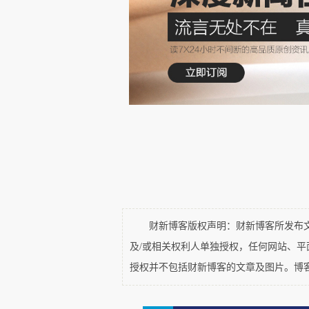
今年(2020)内心里既深又明确地觉
中, 对应着(位于天底附近的)凯龙星的心灵
创伤及其对人生的作用和意义, 包括绝
创伤的发生是一个发生在无意识层面的
个深坑, 这个深坑的"重力"消解了这
面。另一方面, 在主动的兴趣/意识层面
意愿和问题意识推动着, 我一直在科学
知兴趣与任何外在的证明或成就自己的
必要的基础。当然, 假如没有心灵深处创伤所
财新博客版权声明：财新博客所发布文章
多数人一样, 无论出于应付生存还是为
及/或相关权利人单独授权，任何网站、
授权并不包括财新博客的文章及图片。博
些头衔和位置。40岁之前也曾经多次
我的underlying force挫败了。人到