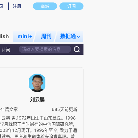
录
注册
商城
订阅
lish
mini+
周刊
数据通
讣闻
刘云鹏
341篇文章
685天前更新
刘云鹏 男,1972年出生于山东章丘。1998
年7月就职于当时尚存的中信国际研究所,
2003年12月离开。1992年至今, 致力于通
过读书、思考和生命体验来追求真理。曾