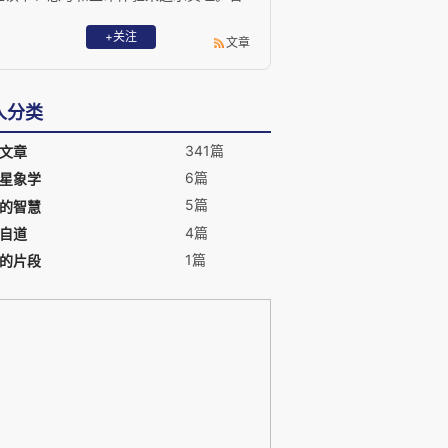
经热切关心社会和苍生的命运, 直到自己也
成为了弱势群体的一员。。
+关注
文章
人分类
341篇
文章
6篇
星象学
5篇
的智慧
4篇
自道
1篇
的片段