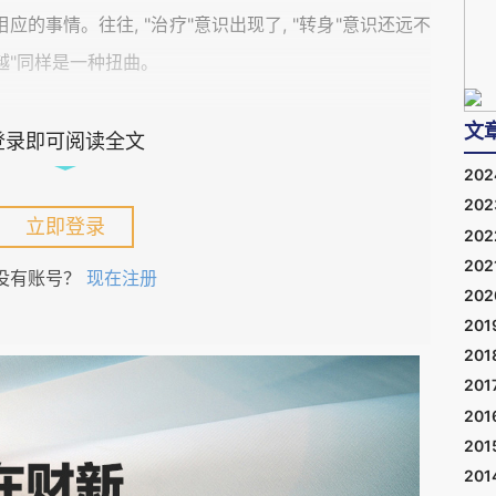
应的事情。往往, "治疗"意识出现了, "转身"意识还远不
超越"同样是一种扭曲。
文
 "静态阴性>动态阳性>静态阳性>动态阴性>静态阴性
登录即可阅读全文
、karma & conditionings的理解, 我们可以推断不
20
20
龄阶段的ego/无意识动态。可以知道, "常规生活"、治
立即登录
20
分布的。"治疗"态度是自然的, 可是"治疗态度"以吉凶
202
没有账号？
现在注册
而且, 除非发生了转身, 任何"治疗"都不会彻底。
20
201
201
9)冬天还写了"一个人生过程的样本", 深知"to review
201
。近一年以来, 推进的海王星长期与我的本命土星成刑相, 今
201
成重要相位, 而且推进土星即将进入第2宫, 人生至此,
201
201