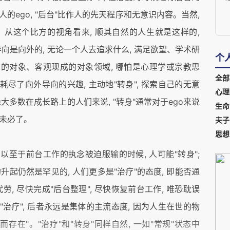
的ego, "后台"比作人的先天程序和无意识内容。当然,
。从这个比方的视角看来, 顺其自然的人生就是这样的,
存导向是向外的, 无论一个人去追求什么, 满足欲望、学术研
个
体的对象、客观现成的对象领域, 哪怕是心理学或宗教思
全部
耗尽了向外导向的兴趣, 主动地"转身", 探索自己的无意
心理
可是, 对绝大多数在成长路上的人们来说, "转身"通常对于ego来说
生命
说就未必了。
夫子
思想
以至于前台工作的执念被迫服输的时候, 人可能"转身";
的升起仍然是罕见的, 人们更多是"治疗"的态度, 即能否通
, 尽快完成"后台整理", 尽快恢复前台工作, 唯恐耽误
"治疗", 后者永远是集体的主流态度, 因为人生在世的物
自己而存在"。"治疗"和"转身"同样自然, 一如"常规"状态中