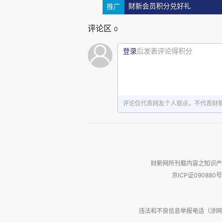
力都被挫败, 或半途而废。意识关注
推广
财新会员积分兑好礼
心灵? 我的注意力总是不得不被心灵创伤所构
评论区
0
己。这就是这一世的创伤在我的人生中发
登录
后发表评论得积分
大约从1993年秋天开始, 我开
人源于劳作过度的间断、暂时的疲乏, 这种疲乏是
身的规定性和组成部分。从此再也没
评论仅代表网友个人观点，不代表财
我在与外部世界相关的生活中的积极性
的时候, 我在北师大宿舍的床上斜躺着
另一方面, 当时我在纯粹理解的层面
财新网所刊载内容之知识产
非功利的、并不指向任何外在成就的蓬
京ICP证090880号
息的profound weariness,
(true self, higher self)! 
违法和不良信息举报电话（涉网络暴力有
世的人生剧本。40岁之后的转向就是