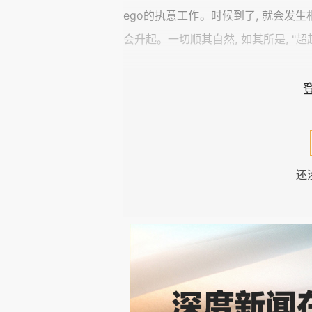
ego的执意工作。时候到了, 就会发生相
会升起。一切顺其自然, 如其所是, "
我们课上讲过人生过程的一个普遍模型,
again", 根据对个体生命的内容和形式程序
同进化位置的人的人生动态, 以及不同年
疗和转身在人群中和人生中是如何发生和
还
二元论为前提, 错过了唤醒自己的机会。
2. 无数次回顾自己的人生, 去年(201
your life"是自我认识的必要途径
年推进的土星和冥王星与我的月亮也一直
正结束一场轮回。