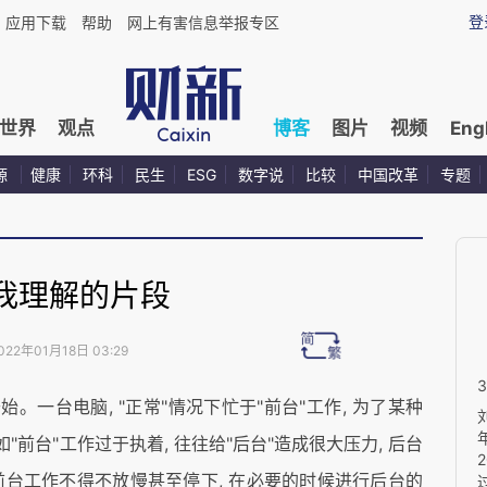
登
应用下载
帮助
网上有害信息举报专区
世界
观点
博客
图片
视频
Eng
源
健康
环科
民生
ESG
数字说
比较
中国改革
专题
我理解的片段
022年01月18日 03:29
始。一台电脑, "正常"情况下忙于"前台"工作, 为了某种
"前台"工作过于执着, 往往给"后台"造成很大压力, 后台
台工作不得不放慢甚至停下, 在必要的时候进行后台的